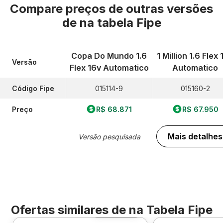
Compare preços de outras versões
de
na tabela Fipe
Copa Do Mundo 1.6
1 Million 1.6 Flex 
Versão
Flex 16v Automatico
Automatico
Código Fipe
015114-9
015160-2
Preço
R$ 68.871
R$ 67.950
Mais detalhes
Versão pesquisada
Ofertas similares de
na Tabela Fipe
Foto 360º