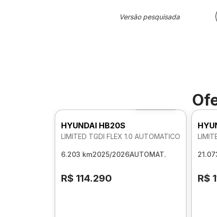
Versão pesquisada
Ofe
Foto 360º
HYUNDAI HB20S
HYU
LIMITED TGDI FLEX 1.0 AUTOMATICO
LIMIT
6.203 km
2025/2026
AUTOMAT.
21.07
R$ 114.290
R$ 