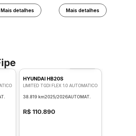
Mais detalhes
Mais detalhes
Fipe
 360º
Foto 360º
HYUNDAI HB20S
MATICO
LIMITED TGDI FLEX 1.0 AUTOMATICO
T.
38.819 km
2025/2026
AUTOMAT.
R$ 110.890