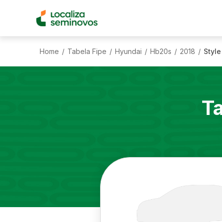
Home
Tabela Fipe
Hyundai
Hb20s
2018
Style
/
/
/
/
/
T