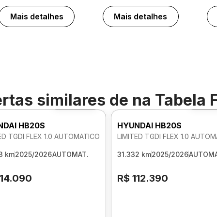
Mais detalhes
Mais detalhes
rtas similares de
na Tabela 
Foto 360º
Foto
NDAI HB20S
HYUNDAI HB20S
ED TGDI FLEX 1.0 AUTOMATICO
LIMITED TGDI FLEX 1.0 AUTO
3 km
2025/2026
AUTOMAT.
31.332 km
2025/2026
AUTOMA
114.090
R$ 112.390