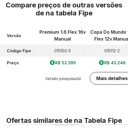
Compare preços de outras versões
de
na tabela Fipe
Premium 1.6 Flex 16v
Copa Do Mundo 
Versão
Manual
Flex 12v Manua
Código Fipe
015102-5
015112-2
Preço
R$ 52.395
R$ 43.248
Mais detalhes
Versão pesquisada
Ofertas similares de
na Tabela Fipe
Foto 360º