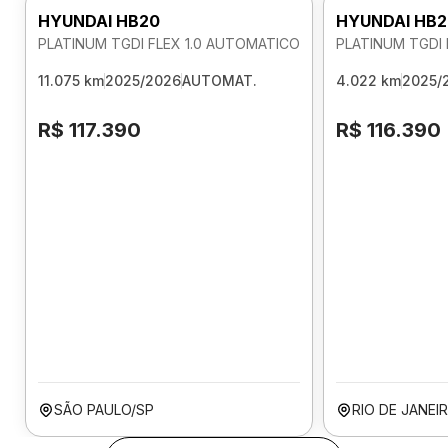
HYUNDAI HB20
HYUNDAI HB2
PLATINUM TGDI FLEX 1.0 AUTOMATICO
PLATINUM TGDI 
11.075 km
2025/2026
AUTOMAT.
4.022 km
2025/
R$ 117.390
R$ 116.390
SÃO PAULO/SP
RIO DE JANEI