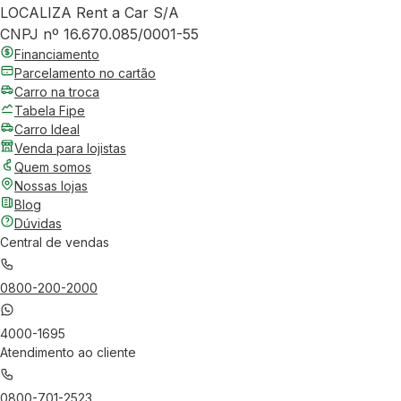
LOCALIZA Rent a Car S/A
CNPJ nº 16.670.085/0001-55
Financiamento
Parcelamento no cartão
Carro na troca
Tabela Fipe
Carro Ideal
Venda para lojistas
Quem somos
Nossas lojas
Blog
Dúvidas
Central de vendas
0800-200-2000
4000-1695
Atendimento ao cliente
0800-701-2523