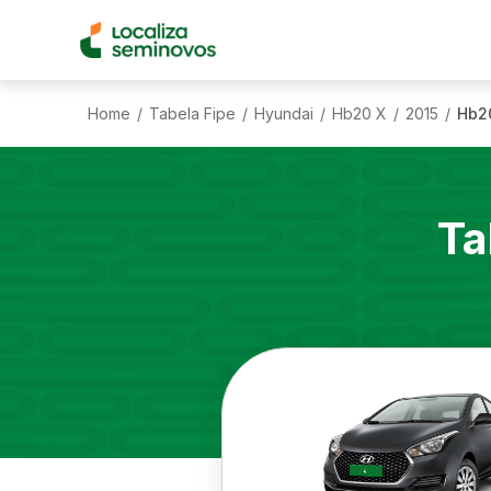
Home
Tabela Fipe
Hyundai
Hb20 X
2015
Hb20
/
/
/
/
/
Ta