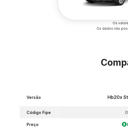
Os valor
Os dados não poss
Compa
Hb20x Sty
Versão
Código Fipe
0
Preço