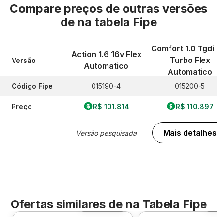
Compare preços de outras versões
de
na tabela Fipe
Comfort 1.0 Tgdi 
Action 1.6 16v Flex
Turbo Flex
Versão
Automatico
Automatico
Código Fipe
015190-4
015200-5
Preço
R$ 101.814
R$ 110.897
Mais detalhes
Versão pesquisada
Ofertas similares de
na Tabela Fipe
Foto 360º