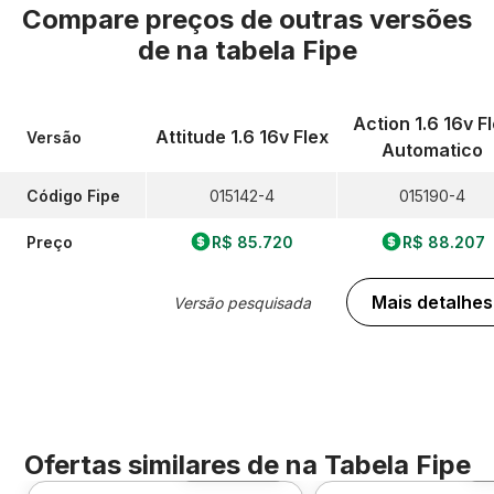
Compare preços de outras versões
de
na tabela Fipe
Action 1.6 16v F
Attitude 1.6 16v Flex
Versão
Automatico
Código Fipe
015142-4
015190-4
Preço
R$ 85.720
R$ 88.207
Mais detalhes
Versão pesquisada
Ofertas similares de
na Tabela Fipe
Foto 360º