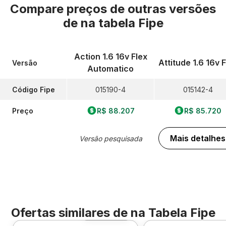
Compare preços de outras versões
de
na tabela Fipe
Action 1.6 16v Flex
Attitude 1.6 16v 
Versão
Automatico
Código Fipe
015190-4
015142-4
Preço
R$ 88.207
R$ 85.720
Mais detalhes
Versão pesquisada
Ofertas similares de
na Tabela Fipe
Foto 360º