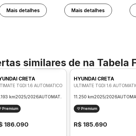
Mais detalhes
Mais detalhes
rtas similares de
na Tabela 
Foto 360º
YUNDAI CRETA
HYUNDAI CRETA
TIMATE TGDI 1.6 AUTOMATICO
ULTIMATE TGDI 1.6 AUTOMAT
.193 km
2025/2026
AUTOMAT.
11.250 km
2025/2026
AUTOMA
Premium
Premium
$ 186.090
R$ 185.690