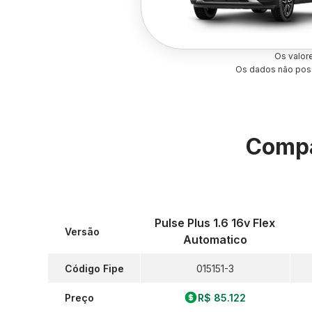
Os valor
Os dados não poss
Compa
Pulse Plus 1.6 16v Flex
Versão
Automatico
Código Fipe
015151-3
Preço
R$ 85.122