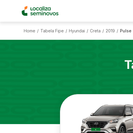
Home
Tabela Fipe
Hyundai
Creta
2019
Pulse 
/
/
/
/
/
T