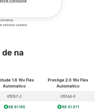
Nova consulta
ormativa.
e veículos usados.
s de
na
titude 1.6 16v Flex
Prestige 2.0 16v Flex
Automatico
Automatico
015157-2
015144-0
R$ 81.195
R$ 91.971