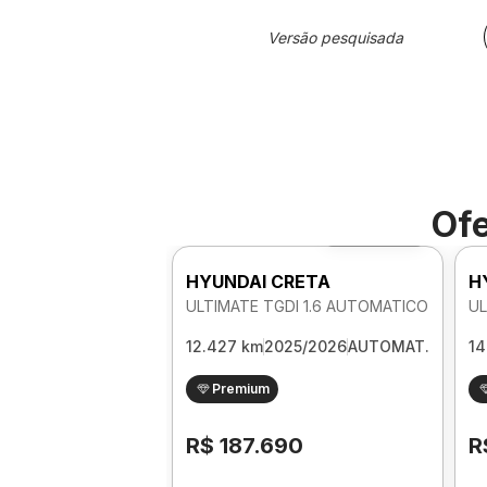
Versão pesquisada
Ofe
Foto 360º
HYUNDAI CRETA
H
ULTIMATE TGDI 1.6 AUTOMATICO
UL
12.427 km
2025/2026
AUTOMAT.
14
Premium
R$ 187.690
R