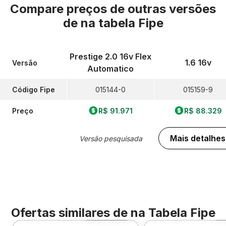
Compare preços de outras versões
de
na tabela Fipe
Prestige 2.0 16v Flex
1.6 16v
Versão
Automatico
Código Fipe
015144-0
015159-9
Preço
R$ 91.971
R$ 88.329
Mais detalhes
Versão pesquisada
Ofertas similares de
na Tabela Fipe
Foto 360º