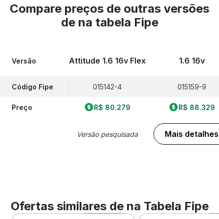
Compare preços de outras versões
de
na tabela Fipe
Attitude 1.6 16v Flex
1.6 16v
Versão
Código Fipe
015142-4
015159-9
Preço
R$ 80.279
R$ 88.329
Mais detalhes
Versão pesquisada
Ofertas similares de
na Tabela Fipe
Foto 360º