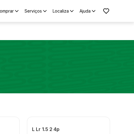
omprar
Serviços
Localiza
Ajuda
L Lr 1.5 2 4p