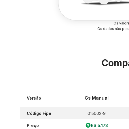
Os valor
Os dados não poss
Compa
Gs Manual
Versão
Código Fipe
015002-9
Preço
R$ 5.173