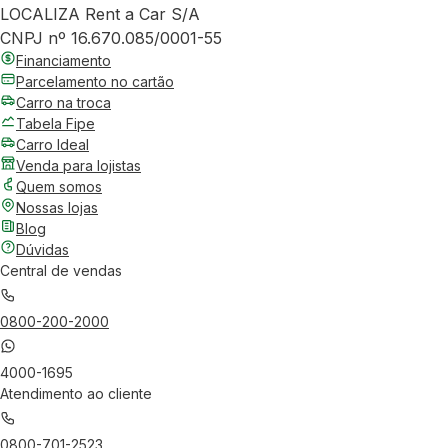
LOCALIZA Rent a Car S/A
CNPJ nº 16.670.085/0001-55
Financiamento
Parcelamento no cartão
Carro na troca
Tabela Fipe
Carro Ideal
Venda para lojistas
Quem somos
Nossas lojas
Blog
Dúvidas
Central de vendas
0800-200-2000
4000-1695
Atendimento ao cliente
0800-701-2523