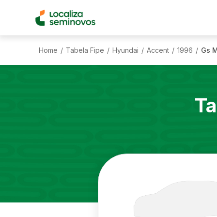
Home
Tabela Fipe
Hyundai
Accent
1996
Gs 
/
/
/
/
/
Ta