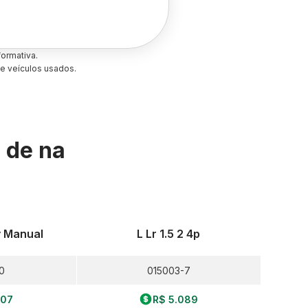
ormativa.
e veículos usados.
s de
na
6v Manual
L Lr 1.5 2 4p
0
015003-7
507
R$ 5.089