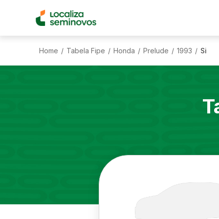
Home
Tabela Fipe
Honda
Prelude
1993
Si
/
/
/
/
/
T