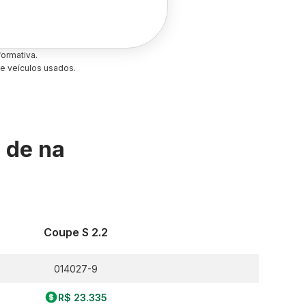
ormativa.
e veículos usados.
s de
na
Coupe S 2.2
014027-9
R$ 23.335