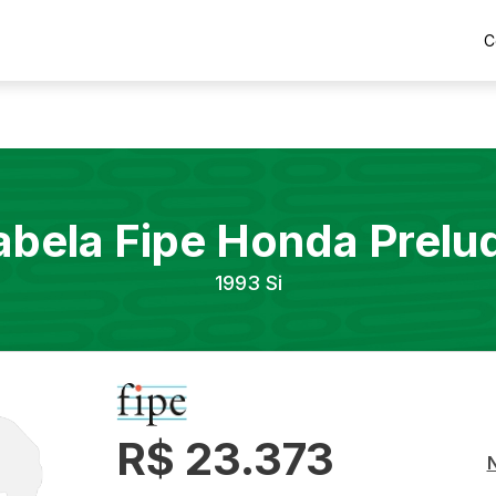
C
abela Fipe
Honda
Prelu
1993
Si
R$ 23.373