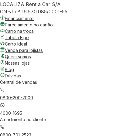
LOCALIZA Rent a Car S/A
CNPJ nº 16.670.085/0001-55
Financiamento
Parcelamento no cartão
Carro na troca
Tabela Fipe
Carro Ideal
Venda para lojistas
Quem somos
Nossas lojas
Blog
Dúvidas
Central de vendas
0800-200-2000
4000-1695
Atendimento ao cliente
0800-701-2523