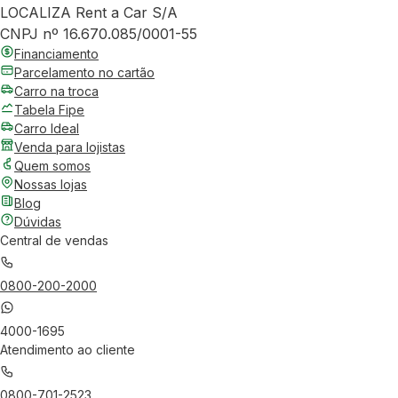
LOCALIZA Rent a Car S/A
CNPJ nº 16.670.085/0001-55
Financiamento
Parcelamento no cartão
Carro na troca
Tabela Fipe
Carro Ideal
Venda para lojistas
Quem somos
Nossas lojas
Blog
Dúvidas
Central de vendas
0800-200-2000
4000-1695
Atendimento ao cliente
0800-701-2523