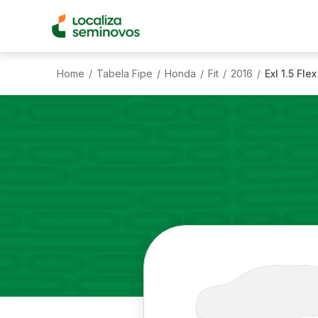
Home
Tabela Fipe
Honda
Fit
2016
Exl 1.5 Fle
/
/
/
/
/