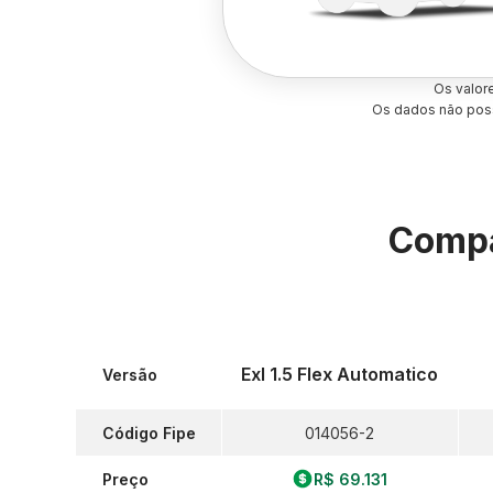
Os valor
Os dados não poss
Compa
Exl 1.5 Flex Automatico
Versão
Código Fipe
014056-2
Preço
R$ 69.131