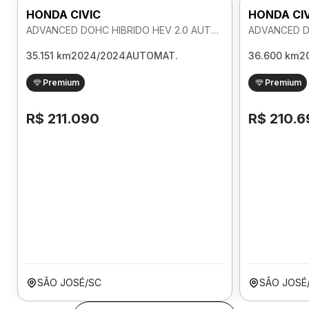
HONDA CIVIC
HONDA CI
ADVANCED DOHC HIBRIDO HEV 2.0 AUTOMATICO
35.151 km
2024/2024
AUTOMAT.
36.600 km
2
Premium
Premium
R$ 211.090
R$ 210.6
SÃO JOSÉ/SC
SÃO JOSÉ