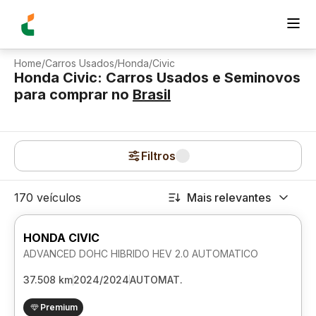
Home
/
Carros Usados
/
Honda
/
Civic
Honda Civic: Carros Usados e Seminovos
para comprar
no
Brasil
Filtros
170 veículos
Mais relevantes
HONDA CIVIC
ADVANCED DOHC HIBRIDO HEV 2.0 AUTOMATICO
37.508 km
2024/2024
AUTOMAT.
Premium