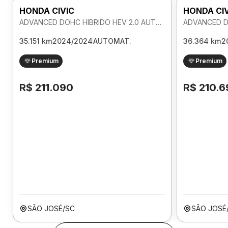
HONDA CIVIC
HONDA CI
ADVANCED DOHC HIBRIDO HEV 2.0 AUTOMATICO
35.151 km
2024/2024
AUTOMAT.
36.364 km
2
Premium
Premium
R$ 211.090
R$ 210.6
SÃO JOSÉ/SC
SÃO JOSÉ