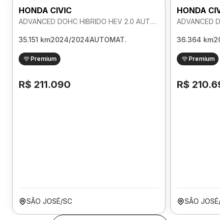
HONDA CIVIC
HONDA CI
ADVANCED DOHC HIBRIDO HEV 2.0 AUTOMATICO
35.151 km
2024/2024
AUTOMAT.
36.364 km
2
Premium
Premium
R$ 211.090
R$ 210.6
SÃO JOSÉ/SC
SÃO JOSÉ