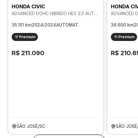
HONDA CIVIC
HONDA CI
ADVANCED DOHC HIBRIDO HEV 2.0 AUTOMATICO
35.151 km
2024/2024
AUTOMAT.
36.600 km
2
Premium
Premium
R$ 211.090
R$ 210.6
SÃO JOSÉ/SC
SÃO JOSÉ