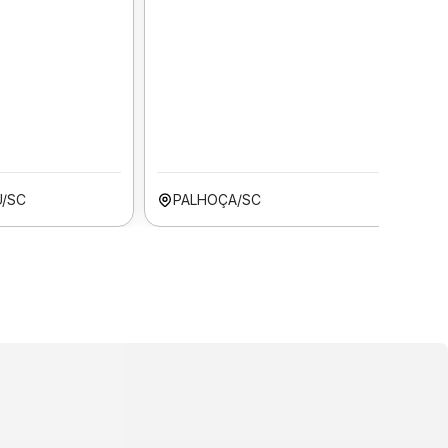
Ú/SC
PALHOÇA/SC