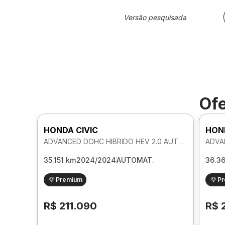
Versão pesquisada
Ofe
HONDA CIVIC
HON
ADVANCED DOHC HIBRIDO HEV 2.0 AUTOMATICO
35.151 km
2024/2024
AUTOMAT.
36.3
Premium
P
R$ 211.090
R$ 