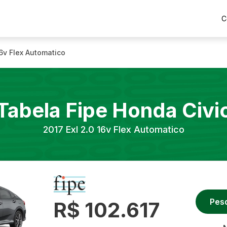
C
16v Flex Automatico
Tabela Fipe
Honda
Civi
2017
Exl 2.0 16v Flex Automatico
Pes
R$ 102.617