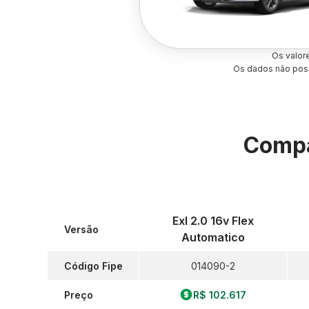
Os valor
Os dados não poss
Compa
Exl 2.0 16v Flex
Versão
Automatico
Código Fipe
014090-2
Preço
R$ 102.617