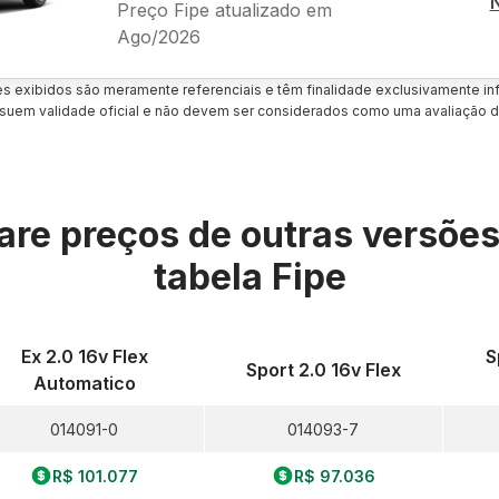
Preço Fipe atualizado em
Ago/2026
es exibidos são meramente referenciais e têm finalidade exclusivamente inf
uem validade oficial e não devem ser considerados como uma avaliação d
re preços de outras versõe
tabela Fipe
Ex 2.0 16v Flex
S
Sport 2.0 16v Flex
Automatico
014091-0
014093-7
R$ 101.077
R$ 97.036