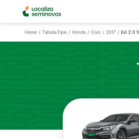
Home
Tabela Fipe
Honda
Civic
2017
Exl 2.0 
/
/
/
/
/