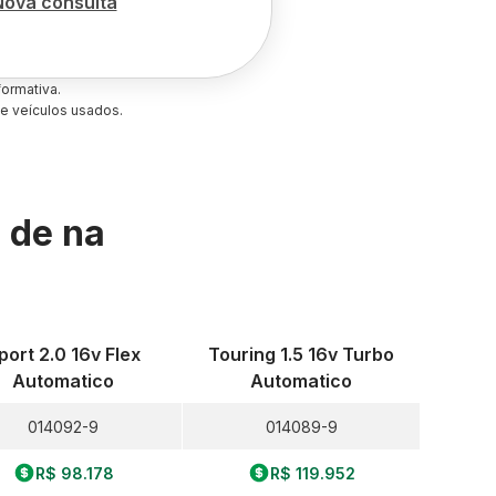
Nova consulta
ormativa.
e veículos usados.
s de
na
port 2.0 16v Flex
Touring 1.5 16v Turbo
Automatico
Automatico
014092-9
014089-9
R$ 98.178
R$ 119.952