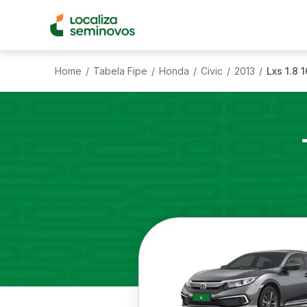
Home
Tabela Fipe
Honda
Civic
2013
Lxs 1.8 
/
/
/
/
/