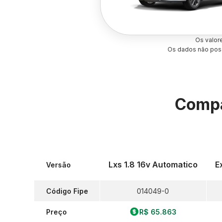
Os valor
Os dados não poss
Compa
Lxs 1.8 16v Automatico
E
Versão
Código Fipe
014049-0
Preço
R$ 65.863