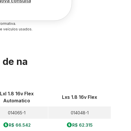
Nova consulta
ormativa.
e veículos usados.
s de
na
Lxl 1.8 16v Flex
Lxs 1.8 16v Flex
Automatico
014065-1
014048-1
R$ 66.542
R$ 62.315