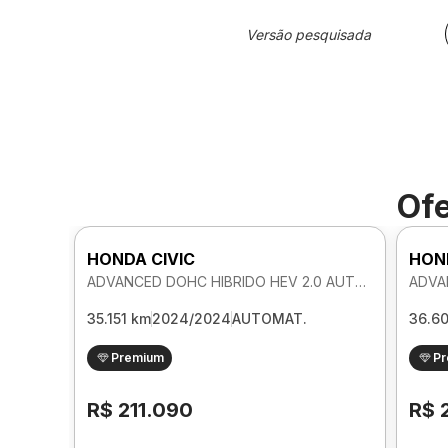
Versão pesquisada
Ofe
HONDA CIVIC
HON
ADVANCED DOHC HIBRIDO HEV 2.0 AUTOMATICO
35.151 km
2024/2024
AUTOMAT.
36.6
Premium
P
R$ 211.090
R$ 