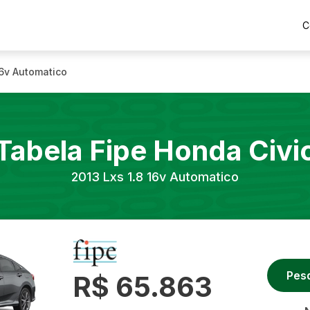
C
16v Automatico
Tabela Fipe
Honda
Civi
2013
Lxs 1.8 16v Automatico
Pes
R$ 65.863