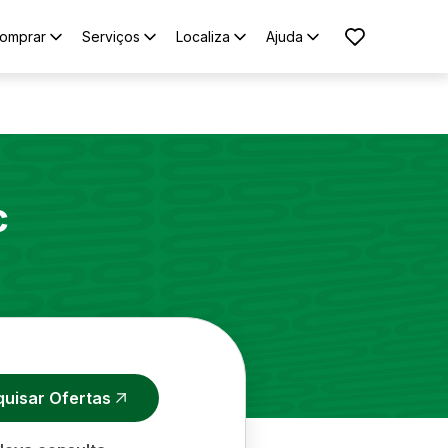
omprar
Serviços
Localiza
Ajuda
c
quisar Ofertas