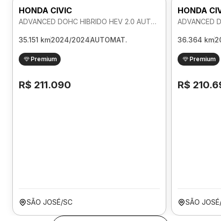
HONDA CIVIC
HONDA CI
ADVANCED DOHC HIBRIDO HEV 2.0 AUTOMATICO
35.151 km
2024/2024
AUTOMAT.
36.364 km
2
Premium
Premium
R$ 211.090
R$ 210.6
SÃO JOSÉ/SC
SÃO JOSÉ