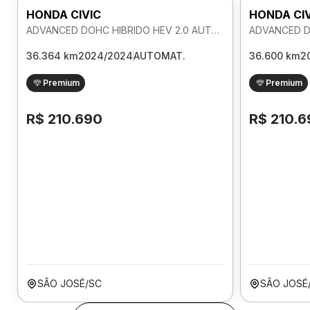
HONDA CIVIC
HONDA CI
ADVANCED DOHC HIBRIDO HEV 2.0 AUTOMATICO
36.364 km
2024/2024
AUTOMAT.
36.600 km
2
Premium
Premium
R$ 210.690
R$ 210.6
SÃO JOSÉ/SC
SÃO JOSÉ