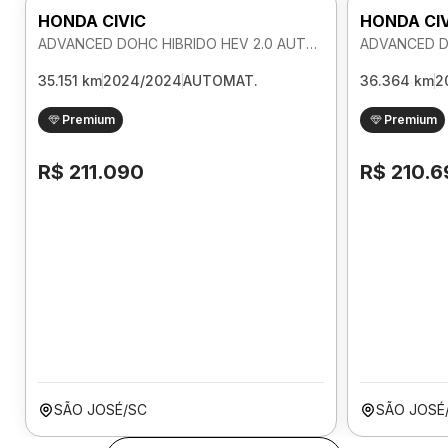
HONDA CIVIC
HONDA CI
ADVANCED DOHC HIBRIDO HEV 2.0 AUTOMATICO
35.151 km
2024/2024
AUTOMAT.
36.364 km
2
Premium
Premium
R$ 211.090
R$ 210.6
SÃO JOSÉ/SC
SÃO JOSÉ