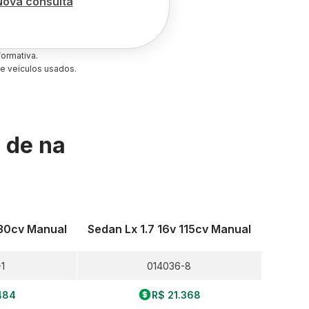
Nova consulta
ormativa.
e veículos usados.
s de
na
130cv Manual
Sedan Lx 1.7 16v 115cv Manual
1
014036-8
484
R$ 21.368