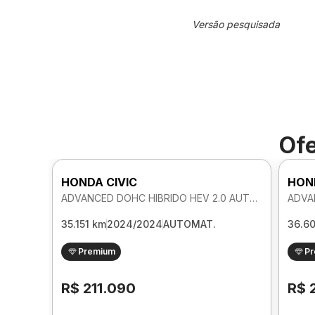
Versão pesquisada
Ofe
HONDA CIVIC
HON
ADVANCED DOHC HIBRIDO HEV 2.0 AUTOMATICO
35.151 km
2024/2024
AUTOMAT.
36.6
Premium
P
R$ 211.090
R$ 