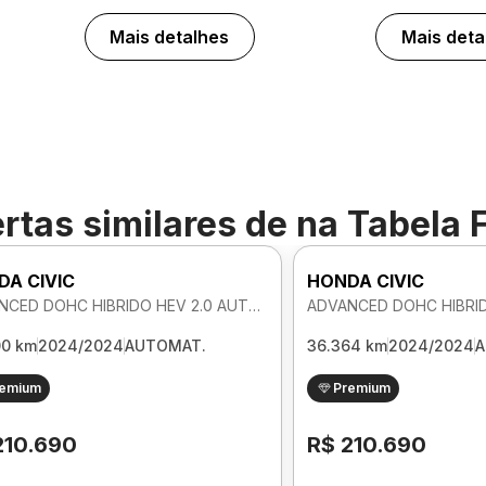
Mais detalhes
Mais deta
rtas similares de
na Tabela 
DA CIVIC
HONDA CIVIC
ADVANCED DOHC HIBRIDO HEV 2.0 AUTOMATICO
00 km
2024/2024
AUTOMAT.
36.364 km
2024/2024
A
remium
Premium
210.690
R$ 210.690