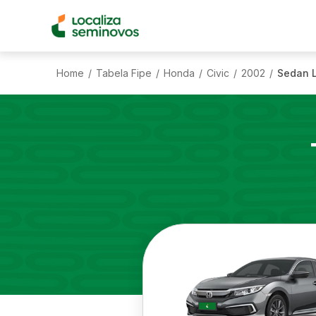
Home
Tabela Fipe
Honda
Civic
2002
Sedan L
/
/
/
/
/