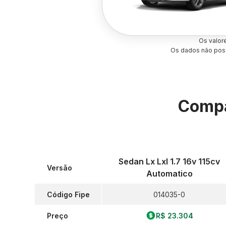
Os valor
Os dados não poss
Compa
Sedan Lx Lxl 1.7 16v 115cv
Versão
Automatico
Código Fipe
014035-0
Preço
R$ 23.304