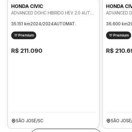
HONDA CIVIC
HONDA CI
ADVANCED DOHC HIBRIDO HEV 2.0 AUTOMATICO
35.151 km
2024/2024
AUTOMAT.
36.600 km
2
Premium
Premium
R$ 211.090
R$ 210.6
SÃO JOSÉ/SC
SÃO JOSÉ