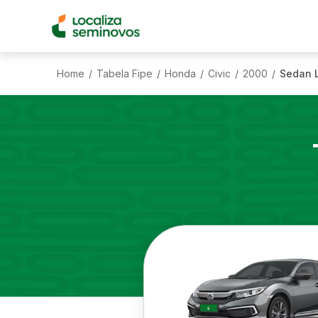
Home
Tabela Fipe
Honda
Civic
2000
Sedan L
/
/
/
/
/