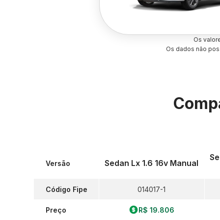
Os valor
Os dados não poss
Compa
Se
Sedan Lx 1.6 16v Manual
Versão
Código Fipe
014017-1
Preço
R$ 19.806