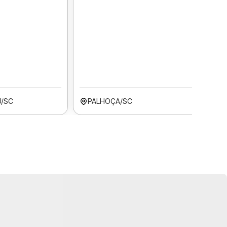
Ú/SC
PALHOÇA/SC