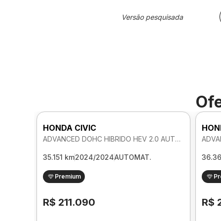
Versão pesquisada
Ofe
HONDA CIVIC
HON
ADVANCED DOHC HIBRIDO HEV 2.0 AUTOMATICO
35.151 km
2024/2024
AUTOMAT.
36.3
Premium
P
R$ 211.090
R$ 