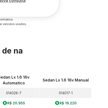
Nova consulta
ormativa.
e veículos usados.
s de
na
Sedan Lx 1.6 16v
Sedan Lx 1.6 16v Manual
Automatico
014028-7
014017-1
R$ 20.955
R$ 19.220