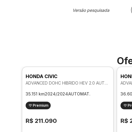
Versão pesquisada
Ofe
HONDA CIVIC
HON
ADVANCED DOHC HIBRIDO HEV 2.0 AUTOMATICO
35.151 km
2024/2024
AUTOMAT.
36.6
Premium
P
R$ 211.090
R$ 