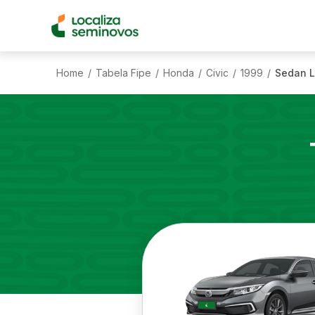
Home
Tabela Fipe
Honda
Civic
1999
Sedan L
/
/
/
/
/