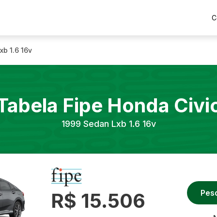
C
xb 1.6 16v
Tabela Fipe
Honda
Civi
1999
Sedan Lxb 1.6 16v
Pes
R$ 15.506