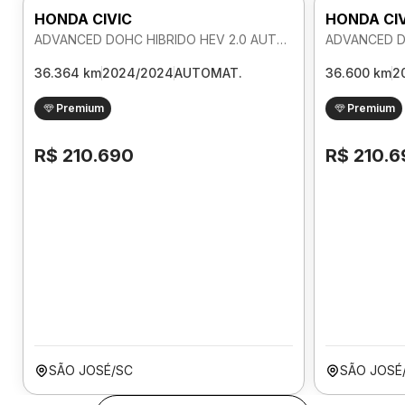
HONDA CIVIC
HONDA CI
ADVANCED DOHC HIBRIDO HEV 2.0 AUTOMATICO
36.364 km
2024/2024
AUTOMAT.
36.600 km
2
Premium
Premium
R$ 210.690
R$ 210.6
SÃO JOSÉ/SC
SÃO JOSÉ