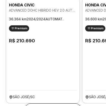
HONDA CIVIC
HONDA CI
ADVANCED DOHC HIBRIDO HEV 2.0 AUTOMATICO
36.364 km
2024/2024
AUTOMAT.
36.600 km
2
Premium
Premium
R$ 210.690
R$ 210.6
SÃO JOSÉ/SC
SÃO JOSÉ