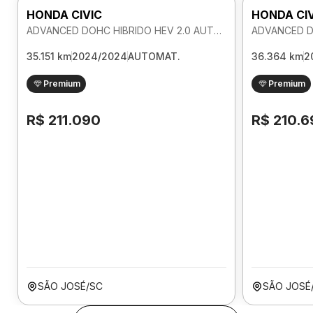
HONDA CIVIC
HONDA CI
ADVANCED DOHC HIBRIDO HEV 2.0 AUTOMATICO
35.151 km
2024/2024
AUTOMAT.
36.364 km
2
Premium
Premium
R$ 211.090
R$ 210.6
SÃO JOSÉ/SC
SÃO JOSÉ