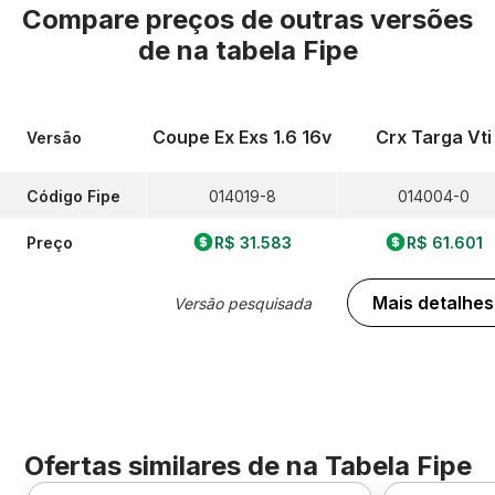
Compare preços de outras versões
de
na tabela Fipe
Coupe Ex Exs 1.6 16v
Crx Targa Vti
Versão
Código Fipe
014019-8
014004-0
Preço
R$ 31.583
R$ 61.601
Mais detalhes
Versão pesquisada
Ofertas similares de
na Tabela Fipe