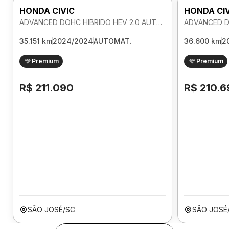
HONDA CIVIC
HONDA CI
ADVANCED DOHC HIBRIDO HEV 2.0 AUTOMATICO
35.151 km
2024/2024
AUTOMAT.
36.600 km
2
Premium
Premium
R$ 211.090
R$ 210.6
SÃO JOSÉ/SC
SÃO JOSÉ