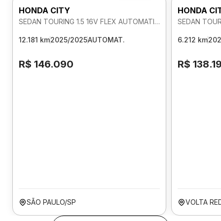
HONDA CITY
HONDA CI
SEDAN TOURING 1.5 16V FLEX AUTOMATICO
12.181 km
2025/2025
AUTOMAT.
6.212 km
202
R$ 146.090
R$ 138.1
SÃO PAULO/SP
VOLTA RE