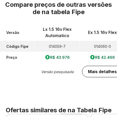
Compare preços de outras versões
de
na tabela Fipe
Lx 1.5 16v Flex
Ex 1.5 16v Flex
Versão
Automatico
Código Fipe
014059-7
014060-0
Preço
R$ 43.976
R$ 42.466
Mais detalhes
Versão pesquisada
Ofertas similares de
na Tabela Fipe
Foto 360º