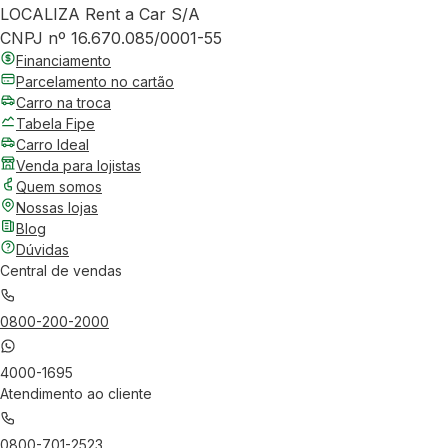
LOCALIZA Rent a Car S/A
CNPJ nº 16.670.085/0001-55
Financiamento
Parcelamento no cartão
Carro na troca
Tabela Fipe
Carro Ideal
Venda para lojistas
Quem somos
Nossas lojas
Blog
Dúvidas
Central de vendas
0800-200-2000
4000-1695
Atendimento ao cliente
0800-701-2523