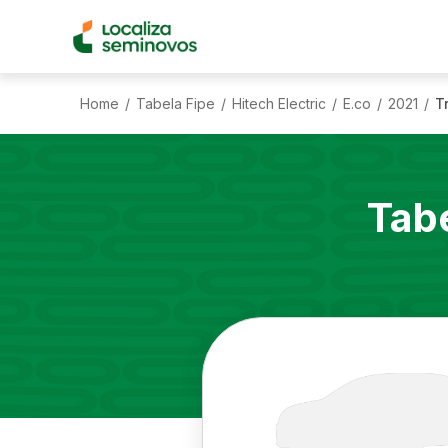
Home
Tabela Fipe
Hitech Electric
E.co
2021
T
/
/
/
/
/
Tab