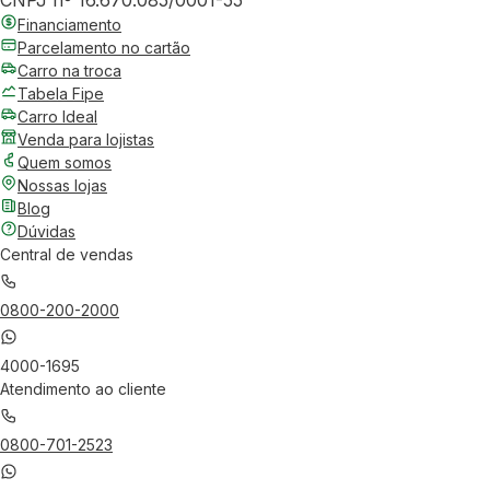
CNPJ nº 16.670.085/0001-55
Financiamento
Parcelamento no cartão
Carro na troca
Tabela Fipe
Carro Ideal
Venda para lojistas
Quem somos
Nossas lojas
Blog
Dúvidas
Central de vendas
0800-200-2000
4000-1695
Atendimento ao cliente
0800-701-2523