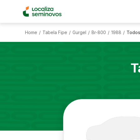
Home
Tabela Fipe
Gurgel
Br-800
1988
Todos
/
/
/
/
/
T