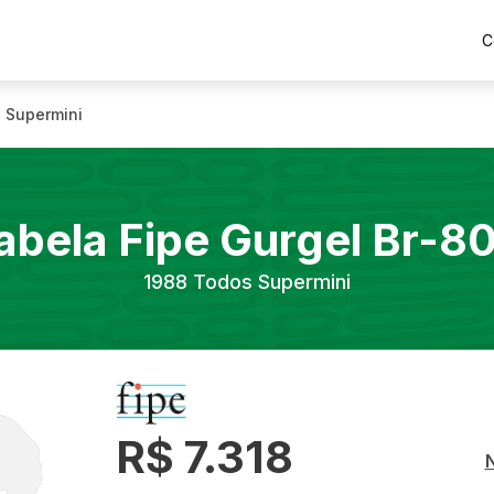
C
 Supermini
abela Fipe
Gurgel
Br-8
1988
Todos Supermini
R$ 7.318