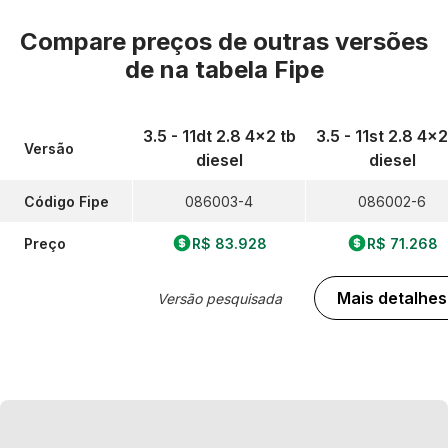
Compare preços de outras versões
de
na tabela Fipe
3.5 - 11dt 2.8 4x2 tb
3.5 - 11st 2.8 4x2
Versão
diesel
diesel
Código Fipe
086003-4
086002-6
Preço
R$ 83.928
R$ 71.268
Mais detalhes
Versão pesquisada