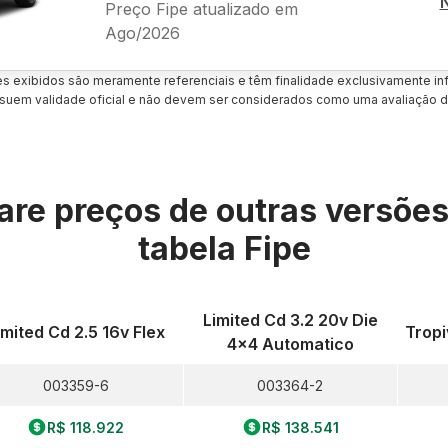
Preço Fipe atualizado em
Ago/2026
es exibidos são meramente referenciais e têm finalidade exclusivamente inf
uem validade oficial e não devem ser considerados como uma avaliação d
re preços de outras versõe
tabela Fipe
Limited Cd 3.2 20v Die
imited Cd 2.5 16v Flex
Tropi
4x4 Automatico
003359-6
003364-2
R$ 118.922
R$ 138.541