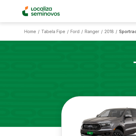
Home
Tabela Fipe
Ford
Ranger
2018
Sportra
/
/
/
/
/