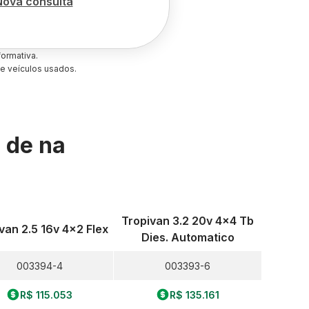
Nova consulta
ormativa.
e veículos usados.
s de
na
Tropivan 3.2 20v 4x4 Tb
van 2.5 16v 4x2 Flex
Dies. Automatico
003394-4
003393-6
R$ 115.053
R$ 135.161