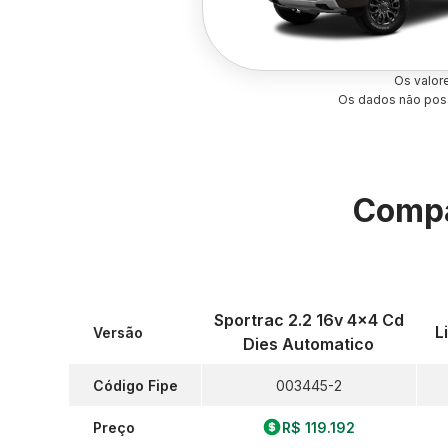
Os valor
Os dados não poss
Compa
Sportrac 2.2 16v 4x4 Cd
L
Versão
Dies Automatico
Código Fipe
003445-2
Preço
R$ 119.192