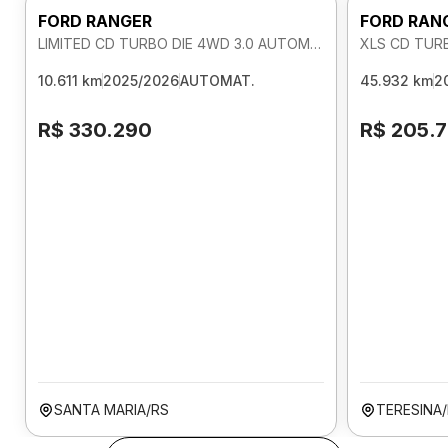
FORD RANGER
FORD RAN
LIMITED CD TURBO DIE 4WD 3.0 AUTOMATICO
XLS CD TUR
10.611 km
2025/2026
AUTOMAT.
45.932 km
2
R$ 330.290
R$ 205.
SANTA MARIA/RS
TERESINA/