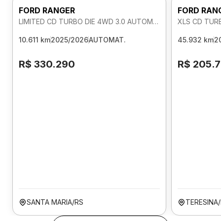
FORD RANGER
FORD RAN
LIMITED CD TURBO DIE 4WD 3.0 AUTOMATICO
XLS CD TUR
10.611 km
2025/2026
AUTOMAT.
45.932 km
2
R$ 330.290
R$ 205.
SANTA MARIA/RS
TERESINA/