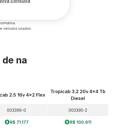
Nova consulta
ormativa.
e veículos usados.
s de
na
Tropicab 3.2 20v 4x4 Tb
cab 2.5 16v 4x2 Flex
Diesel
003396-0
003395-2
R$ 71.177
R$ 100.911