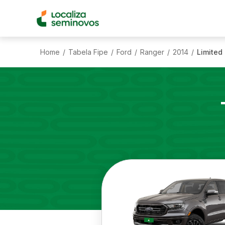
Home
Tabela Fipe
Ford
Ranger
2014
Limited
/
/
/
/
/