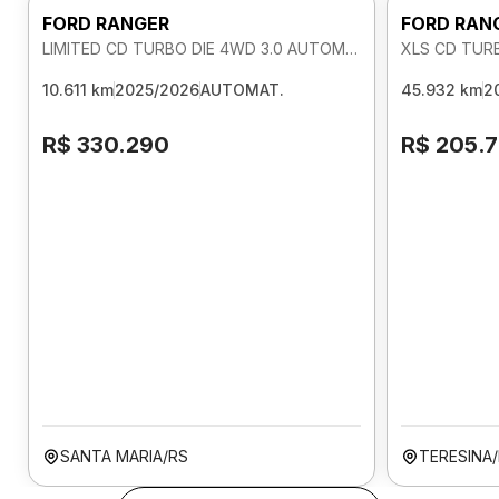
FORD RANGER
FORD RAN
LIMITED CD TURBO DIE 4WD 3.0 AUTOMATICO
XLS CD TUR
10.611 km
2025/2026
AUTOMAT.
45.932 km
2
R$ 330.290
R$ 205.
SANTA MARIA/RS
TERESINA/