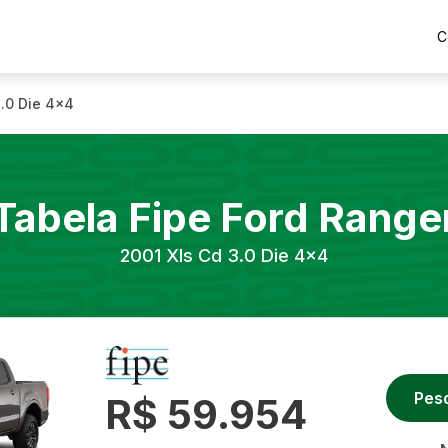
C
3.0 Die 4x4
Tabela Fipe
Ford
Range
2001
Xls Cd 3.0 Die 4x4
Pes
R$ 59.954