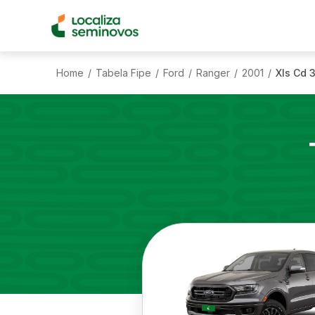
Home
Tabela Fipe
Ford
Ranger
2001
Xls Cd 
/
/
/
/
/