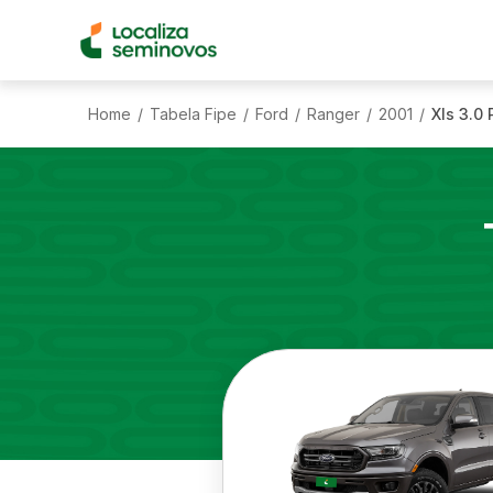
Home
Tabela Fipe
Ford
Ranger
2001
Xls 3.0
/
/
/
/
/