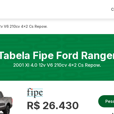
C
12v V6 210cv 4x2 Cs Repow.
Tabela Fipe
Ford
Range
2001
Xl 4.0 12v V6 210cv 4x2 Cs Repow.
Pes
R$ 26.430