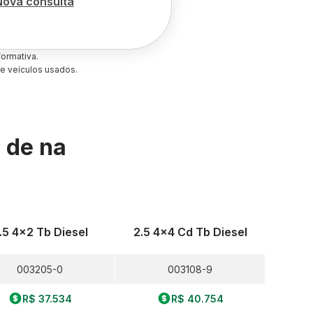
Nova consulta
ormativa.
e veículos usados.
s de
na
.5 4x2 Tb Diesel
2.5 4x4 Cd Tb Diesel
003205-0
003108-9
R$ 37.534
R$ 40.754