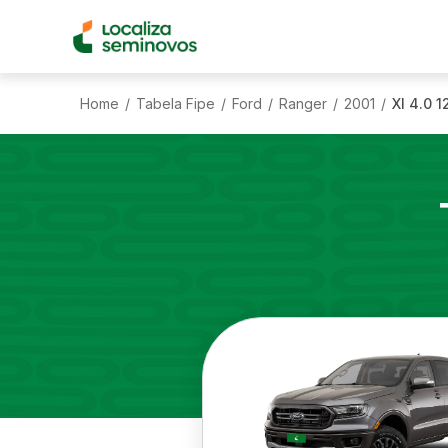
Home
Tabela Fipe
Ford
Ranger
2001
Xl 4.0 
/
/
/
/
/