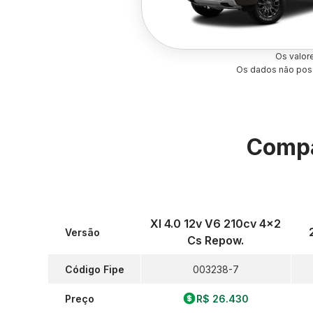
Os valor
Os dados não poss
Compa
Xl 4.0 12v V6 210cv 4x2
Versão
Cs Repow.
Código Fipe
003238-7
Preço
R$ 26.430