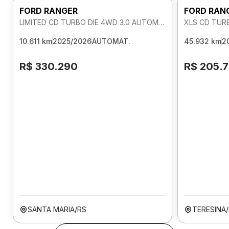
FORD RANGER
FORD RAN
LIMITED CD TURBO DIE 4WD 3.0 AUTOMATICO
XLS CD TUR
10.611 km
2025/2026
AUTOMAT.
45.932 km
2
R$ 330.290
R$ 205.
SANTA MARIA/RS
TERESINA/