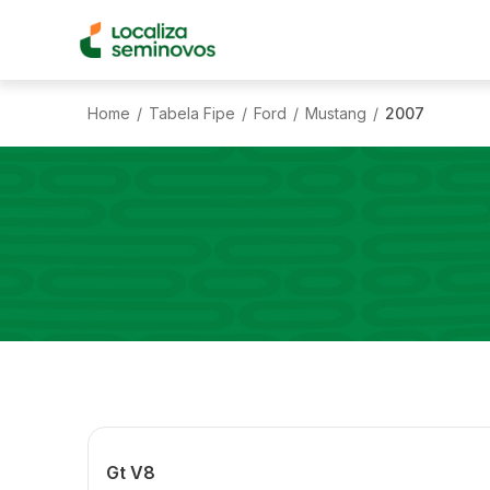
Home
Tabela Fipe
Ford
Mustang
2007
/
/
/
/
Gt V8