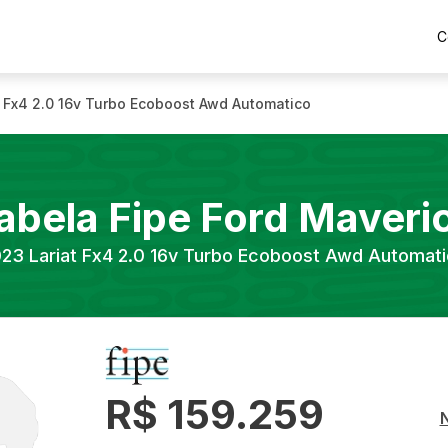
C
t Fx4 2.0 16v Turbo Ecoboost Awd Automatico
abela Fipe
Ford
Maveri
023
Lariat Fx4 2.0 16v Turbo Ecoboost Awd Automat
R$ 159.259