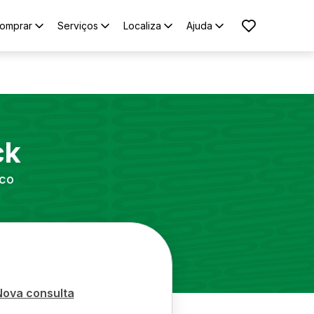
omprar
Serviços
Localiza
Ajuda
ck
ico
Nova consulta