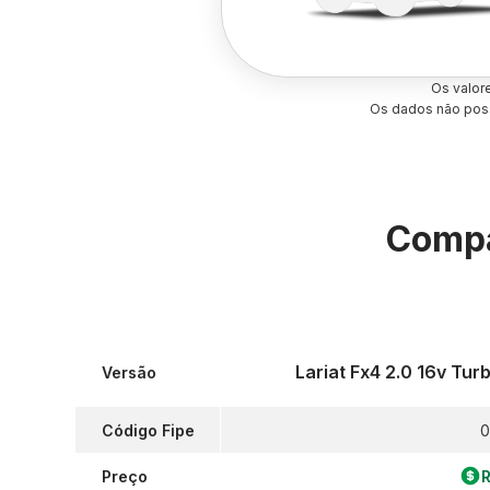
Os valor
Os dados não poss
Compa
Lariat Fx4 2.0 16v Tu
Versão
Código Fipe
0
Preço
R