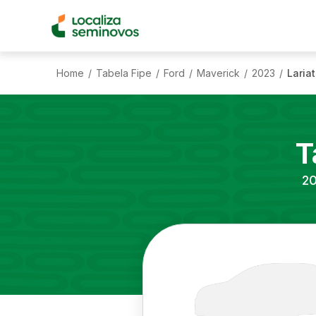
Home
Tabela Fipe
Ford
Maverick
2023
Laria
/
/
/
/
/
T
2