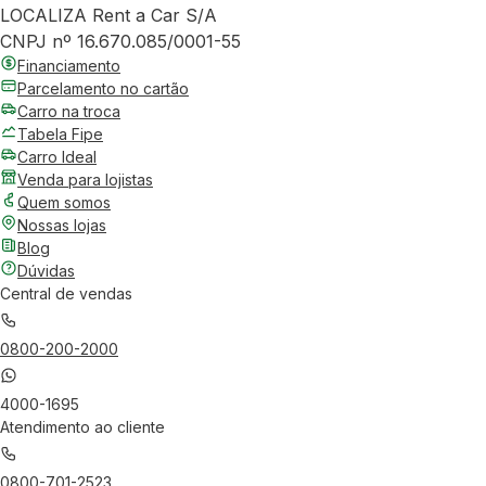
LOCALIZA Rent a Car S/A
CNPJ nº 16.670.085/0001-55
Financiamento
Parcelamento no cartão
Carro na troca
Tabela Fipe
Carro Ideal
Venda para lojistas
Quem somos
Nossas lojas
Blog
Dúvidas
Central de vendas
0800-200-2000
4000-1695
Atendimento ao cliente
0800-701-2523