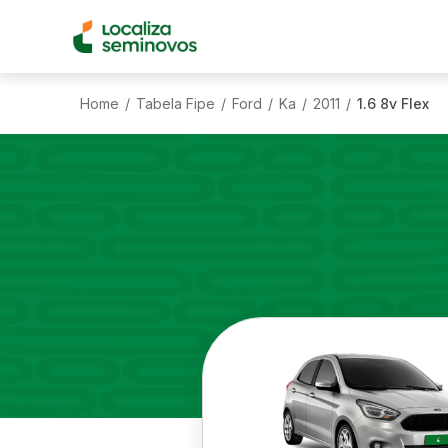
Home
Tabela Fipe
Ford
Ka
2011
1.6 8v Flex
/
/
/
/
/