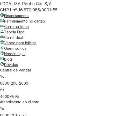
LOCALIZA Rent a Car S/A
CNPJ nº 16.670.085/0001-55
Financiamento
Parcelamento no cartão
Carro na troca
Tabela Fipe
Carro Ideal
Venda para lojistas
Quem somos
Nossas lojas
Blog
Dúvidas
Central de vendas
0800-200-2000
4000-1695
Atendimento ao cliente
0800-701-2523