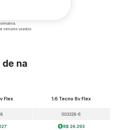
ormativa.
e veículos usados.
s de
na
v Flex
1.6 Tecno 8v Flex
-8
003328-6
027
R$ 26.293